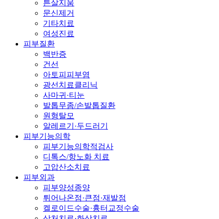
튼살지움
문신제거
기타치료
여성진료
피부질환
백반증
건선
아토피피부염
광선치료클리닉
사마귀·티눈
발톱무좀/손발톱질환
원형탈모
알레르기·두드러기
피부기능의학
피부기능의학적검사
디톡스/항노화 치료
고압산소치료
피부외과
피부양성종양
튀어나온점·큰점·재발점
켈로이드수술·흉터교정수술
상처치료·화상치료