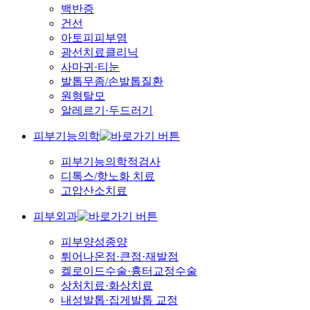
백반증
건선
아토피피부염
광선치료클리닉
사마귀·티눈
발톱무좀/손발톱질환
원형탈모
알레르기·두드러기
피부기능의학
피부기능의학적검사
디톡스/항노화 치료
고압산소치료
피부외과
피부양성종양
튀어나온점·큰점·재발점
켈로이드수술·흉터교정수술
상처치료·화상치료
내성발톱·집게발톱 교정