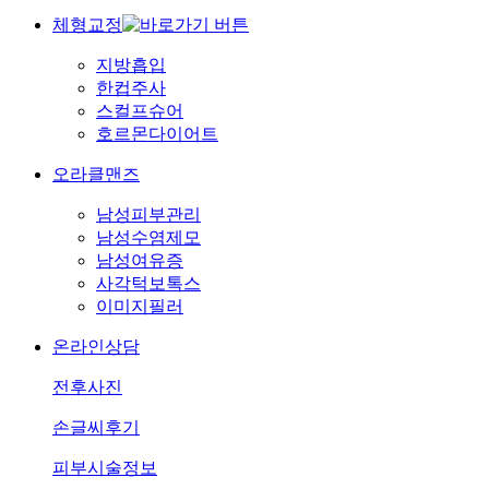
체형교정
지방흡입
한컵주사
스컬프슈어
호르몬다이어트
오라클맨즈
남성피부관리
남성수염제모
남성여유증
사각턱보톡스
이미지필러
온라인상담
전후사진
손글씨후기
피부시술정보